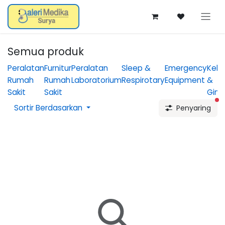
Skip ke Konten
Semua produk
Peralatan
Furnitur
Peralatan
Sleep &
Emergency
Kebi
Rumah
Rumah
Laboratorium
Respirotary
Equipment
&
Sakit
Sakit
Gine
fi
Sortir Berdasarkan
Penyaring