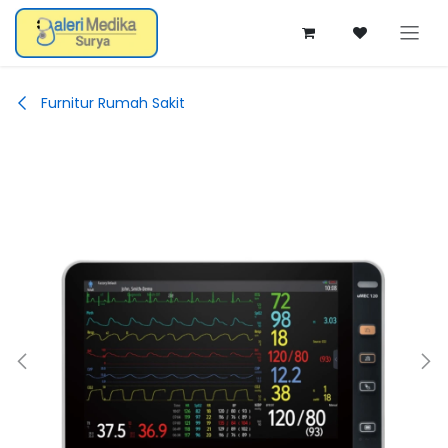
Skip ke Konten
Furnitur Rumah Sakit