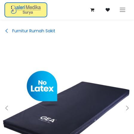
Skip ke Konten
Furnitur Rumah Sakit