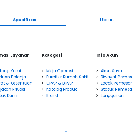
Spesifikasi
Ulasan
masi Layanan
Kategori
Info Akun
tang Kami
Meja Operasi
Akun Saya
duan Belanja
Furnitur Rumah Sakit
Riwayat Peme
rat & Ketentuan
CPAP & BiPAP
Lacak Pemesa
jakan Privasi
Katalog Produk
Status Pemes
tak Kami
Brand
Langganan