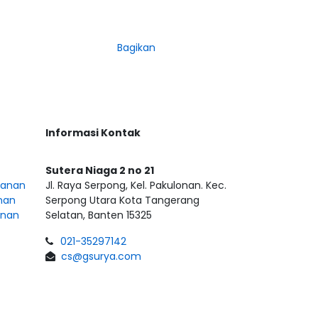
Bagikan
Informasi Kontak
Sutera Niaga 2 no 21
sanan
Jl. Raya Serpong, Kel. Pakulonan. Kec.
nan
Serpong Utara Kota Tangerang
anan
Selatan, Banten 15325
021-35297142
cs@gsurya.com