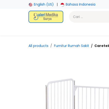
Skip ke Konten
English (US)
|
Bahasa Indonesia
Beranda
Toko
Promotion
Laboratory
Gy
All products
Furnitur Rumah Sakit
Caretek