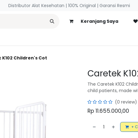
Distributor Alat Kesehatan | 100% Original | ​Garansi Resmi
Keranjang Saya
necology
Blog
 K102 Children's Cot
Caretek K10
The Caretek K102 Childr
child patients, made wi
(0 review)
Rp
11.655.000,00
+ C