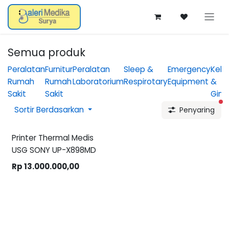
Skip ke Konten
Semua produk
Peralatan
Furnitur
Peralatan
Sleep &
Emergency
Kebi
Rumah
Rumah
Laboratorium
Respirotary
Equipment
&
Sakit
Sakit
Gine
fi
Sortir Berdasarkan
Penyaring
Baru!
Printer Thermal Medis
USG SONY UP-X898MD
Rp
13.000.000,00