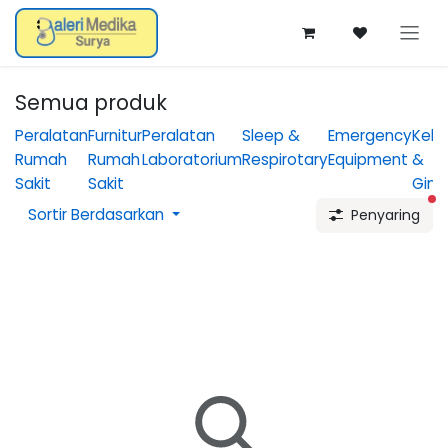
Skip ke Konten
Semua produk
Peralatan
Furnitur
Peralatan
Sleep &
Emergency
Kebi
Rumah
Rumah
Laboratorium
Respirotary
Equipment
&
Sakit
Sakit
Gine
fi
Sortir Berdasarkan
Penyaring